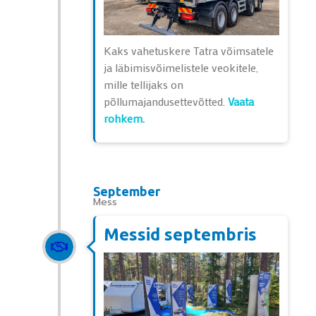
Kaks vahetuskere Tatra võimsatele
ja läbimisvõimelistele veokitele,
mille tellijaks on
põllumajandusettevõtted.
Vaata
rohkem.
September
Mess
Messid septembris