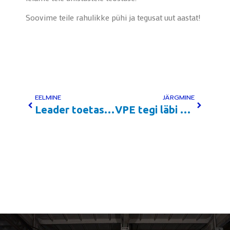
Soovime teile rahulikke pühi ja tegusat uut aastat!
EELMINE
JÄRGMINE
Leader toetas Veoki Pealisehituse OÜ küttesüsteemi kaasajastamist
VPE tegi läbi Digitaliseerimise meistriklassi