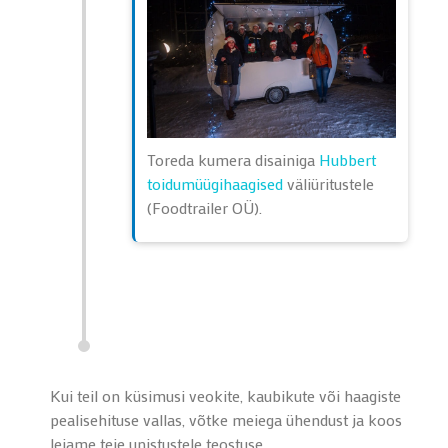
Toreda kumera disainiga
Hubbert
toidumüügihaagised
väliüritustele
(Foodtrailer OÜ).
Kui teil on küsimusi veokite, kaubikute või haagiste
pealisehituse vallas, võtke meiega ühendust ja koos
leiame teie unistustele teostuse.