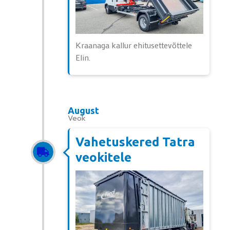
Kraanaga kallur ehitusettevõttele
Elin.
August
Veok
Vahetuskered Tatra
veokitele