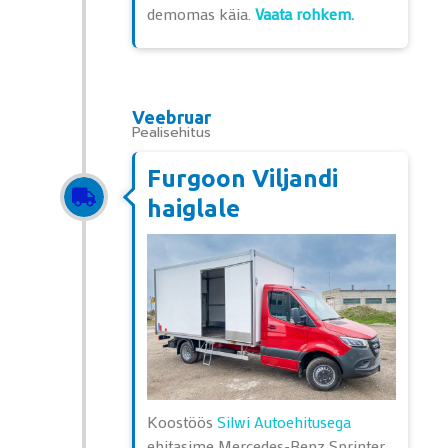
demomas käia.
Vaata rohkem.
Veebruar
Pealisehitus
Furgoon Viljandi
haiglale
Koostöös
Silwi Autoehitusega
ehitasime Mercedes-Benz Sprinter