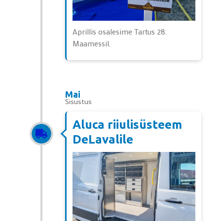
Aprillis osalesime Tartus 28.
Maamessil.
Mai
Sisustus
Aluca riiulisüsteem
DeLavalile